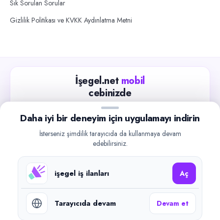
Sık Sorulan Sorular
Gizlilik Politikası ve KVKK Aydınlatma Metni
İşegel.net
mobil
cebinizde
Güncel iş ilanlarını takip edin, işverenlerle hızlıca
Daha iyi bir deneyim için uygulamayı indirin
iletişime geçin.
İsterseniz şimdilik tarayıcıda da kullanmaya devam
App Store
Google Play
edebilirsiniz.
işegel iş ilanları
Aç
Tarayıcıda devam
Devam et
©
2026
işegel.net. Tüm hakları saklıdır.