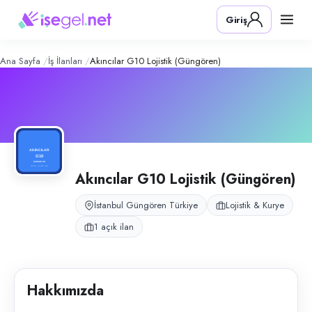
Akıncılar G10 Lojistik (Güngören)
– Ş
Konum:
Güngören, İstanbul
Giriş
Akıncılar G10 Lojistik, İstanbul Güngören’de mağaza bağlı moto kury
Açık pozisyonlar
Moto Kurye
Ana Sayfa
İş İlanları
Akıncılar G10 Lojistik (Güngören)
Akıncılar G10 Lojistik (Güngören)
İstanbul Güngören Türkiye
Lojistik & Kurye
1 açık ilan
Hakkımızda