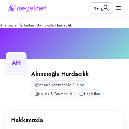
Akıncıoğlu Hurdacılık
– Şirket Profili
Konum:
Yenimahalle, Ankara
Giriş
Akıncıoğlu Hurdacılık, Ankara Ostim bölgesinde hurda metal alım-satım v
Açık pozisyonlar
Taşıma Elemanı
Ana Sayfa
İş İlanları
Akıncıoğlu Hurdacılık
AH
Akıncıoğlu Hurdacılık
Ankara Yenimahalle Türkiye
Lojistik & Taşımacılık
1 açık ilan
Hakkımızda