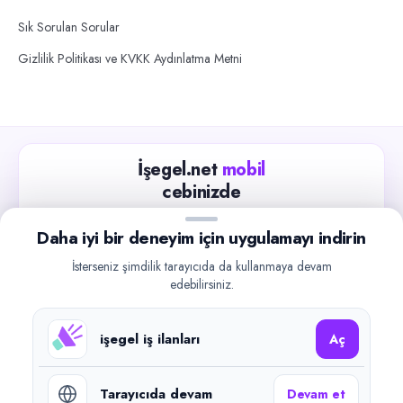
Sık Sorulan Sorular
Gizlilik Politikası ve KVKK Aydınlatma Metni
İşegel.net
mobil
cebinizde
Güncel iş ilanlarını takip edin, işverenlerle hızlıca
Daha iyi bir deneyim için uygulamayı indirin
iletişime geçin.
İsterseniz şimdilik tarayıcıda da kullanmaya devam
App Store
Google Play
edebilirsiniz.
işegel iş ilanları
Aç
Tarayıcıda devam
Devam et
©
2026
işegel.net. Tüm hakları saklıdır.