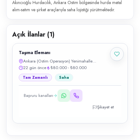
Akıncıoğlu Hurdacılık, Ankara Ostim bölgesinde hurda metal
alım-satım ve şirket araçlarıyla saha lojistiği yürütmektedir.
Açık İlanlar (
1
)
Taşıma Elemanı
Ankara (Ostim Operasyon) Yenimahalle
Türkiye
22 gün önce
₺80.000 - ₺80.000
Tam Zamanlı
Saha
Başvuru kanalları
Şikayet et