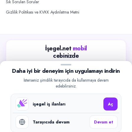
Sık Sorulan Sorular
Gizlilik Politikası ve KVKK Aydınlatma Metni
İşegel.net
mobil
cebinizde
Güncel iş ilanlarını takip edin, işverenlerle hızlıca
Daha iyi bir deneyim için uygulamayı indirin
iletişime geçin.
İsterseniz şimdilik tarayıcıda da kullanmaya devam
App Store
Google Play
edebilirsiniz.
işegel iş ilanları
Aç
Tarayıcıda devam
Devam et
©
2026
işegel.net. Tüm hakları saklıdır.