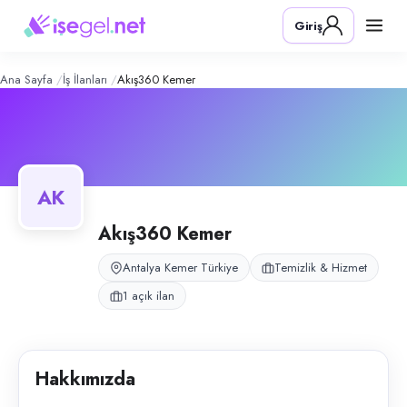
Akış360 Kemer
– Şirket Profili
Konum:
Kemer, Antalya
Giriş
Akış360 Kemer, Antalya Kemer bölgesinde konaklama ve tesis temizlik h
Açık pozisyonlar
Temizlik Personeli
Ana Sayfa
İş İlanları
Akış360 Kemer
AK
Akış360 Kemer
Antalya Kemer Türkiye
Temizlik & Hizmet
1 açık ilan
Hakkımızda