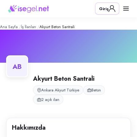
Akyurt Beton Santrali
– Şirket Profili
Konum:
Akyurt, Ankara
Giriş
Akyurt Beton Santrali, Akyurt, Ankara bölgesinde beton alanında faaliye
Açık pozisyonlar
Mikser Şoförü
Damperli Dorse Tır Şoförü
Ana Sayfa
İş İlanları
Akyurt Beton Santrali
AB
Akyurt Beton Santrali
Ankara Akyurt Türkiye
Beton
2 açık ilan
Hakkımızda