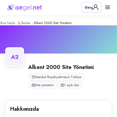
Alkent 2000 Site Yönetimi
– Şirket Pr
Konum:
Büyükçekmece, İstanbul
Giriş
Alkent 2000 Site Yönetimi, Büyükçekmece, İstanbul bölgesinde site yöne
Açık pozisyonlar
Temizlik Görevlisi (Bay)
Ana Sayfa
İş İlanları
Alkent 2000 Site Yönetimi
A2
Alkent 2000 Site Yönetimi
İstanbul Büyükçekmece Türkiye
Site yönetimi
1 açık ilan
Hakkımızda