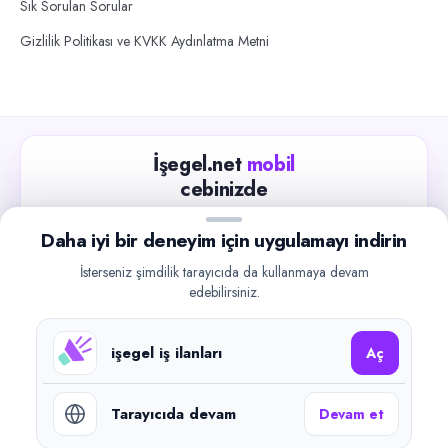
Sık Sorulan Sorular
Gizlilik Politikası ve KVKK Aydınlatma Metni
İşegel.net
mobil
cebinizde
Güncel iş ilanlarını takip edin, işverenlerle hızlıca
Daha iyi bir deneyim için uygulamayı indirin
iletişime geçin.
İsterseniz şimdilik tarayıcıda da kullanmaya devam
App Store
Google Play
edebilirsiniz.
işegel iş ilanları
Aç
Tarayıcıda devam
Devam et
©
2026
işegel.net. Tüm hakları saklıdır.