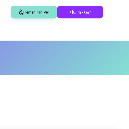
nlerde çalışma imkânı sunar.
Hemen İlan Ver
Giriş/Kayıt