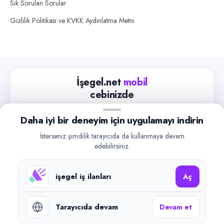
Sık Sorulan Sorular
Gizlilik Politikası ve KVKK Aydınlatma Metni
İşegel.net
mobil
cebinizde
Güncel iş ilanlarını takip edin, işverenlerle hızlıca
Daha iyi bir deneyim için uygulamayı indirin
iletişime geçin.
İsterseniz şimdilik tarayıcıda da kullanmaya devam
App Store
Google Play
edebilirsiniz.
işegel iş ilanları
Aç
Tarayıcıda devam
Devam et
©
2026
işegel.net. Tüm hakları saklıdır.