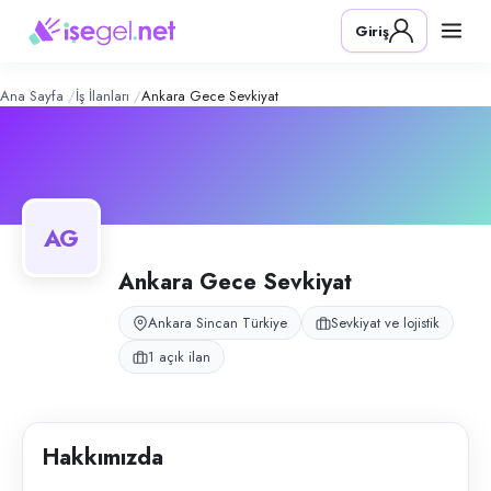
Ankara Gece Sevkiyat
– Şirket Profil
Konum:
Sincan, Ankara
Giriş
Ankara Gece Sevkiyat, Sincan, Ankara bölgesinde sevkiyat ve lojistik al
Açık pozisyonlar
Sevkiyat Personeli (Bay)
Ana Sayfa
İş İlanları
Ankara Gece Sevkiyat
AG
Ankara Gece Sevkiyat
Ankara Sincan Türkiye
Sevkiyat ve lojistik
1 açık ilan
Hakkımızda