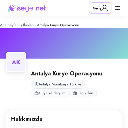
Antalya Kurye Operasyonu
– Şirket P
Konum:
Muratpaşa, Antalya
Giriş
Antalya Kurye Operasyonu, Muratpaşa, Antalya bölgesinde kurye ve dağ
Açık pozisyonlar
Kurye
Ana Sayfa
İş İlanları
Antalya Kurye Operasyonu
AK
Antalya Kurye Operasyonu
Antalya Muratpaşa Türkiye
Kurye ve dağıtım
1 açık ilan
Hakkımızda