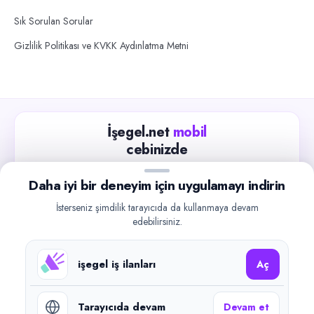
Sık Sorulan Sorular
Gizlilik Politikası ve KVKK Aydınlatma Metni
İşegel.net
mobil
cebinizde
Güncel iş ilanlarını takip edin, işverenlerle hızlıca
Daha iyi bir deneyim için uygulamayı indirin
iletişime geçin.
İsterseniz şimdilik tarayıcıda da kullanmaya devam
App Store
Google Play
edebilirsiniz.
işegel iş ilanları
Aç
Tarayıcıda devam
Devam et
©
2026
işegel.net. Tüm hakları saklıdır.