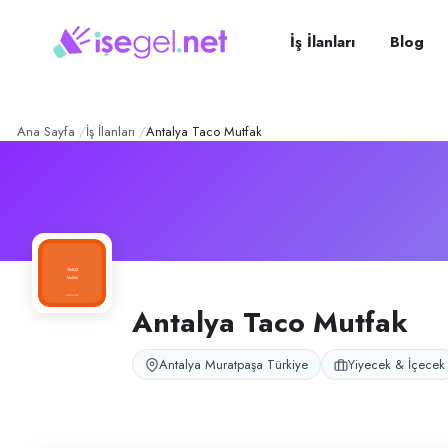
Antalya Taco Mutfak
– Şirke
Konum:
Muratpaşa, Antalya
Antalya Taco Mutfak, Antalya Muratpaşa’da restoran mutfağında taco v
İş İlanları
Blog
Açık pozisyonlar
Aşçı Yardımcısı
Ana Sayfa
İş İlanları
Antalya Taco Mutfak
Antalya Taco Mutfak
Antalya Muratpaşa Türkiye
Yiyecek & İçecek