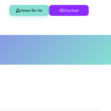
Hemen İlan Ver
Giriş/Kayıt