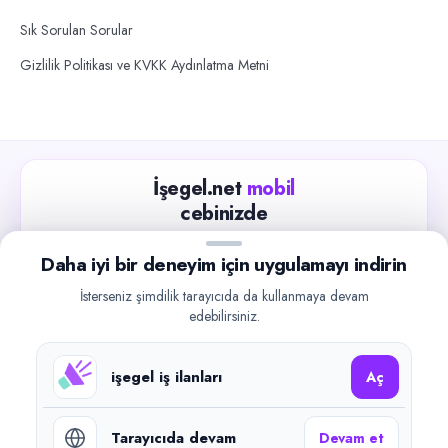
Sık Sorulan Sorular
Gizlilik Politikası ve KVKK Aydınlatma Metni
İşegel.net
mobil
cebinizde
Güncel iş ilanlarını takip edin, işverenlerle hızlıca
Daha iyi bir deneyim için uygulamayı indirin
iletişime geçin.
İsterseniz şimdilik tarayıcıda da kullanmaya devam
App Store
Google Play
edebilirsiniz.
işegel iş ilanları
Aç
Tarayıcıda devam
Devam et
©
2026
işegel.net. Tüm hakları saklıdır.