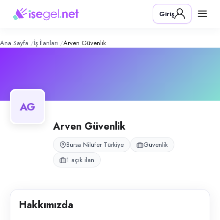
Arven Güvenlik
– Şirket Profili
Konum:
Nilüfer, Bursa
Giriş
Arven Güvenlik, Nilüfer, Bursa bölgesinde güvenlik alanında faaliyet gö
Açık pozisyonlar
Güvenlik Görevlisi (Bay)
Ana Sayfa
İş İlanları
Arven Güvenlik
AG
Arven Güvenlik
Bursa Nilüfer Türkiye
Güvenlik
1 açık ilan
Hakkımızda