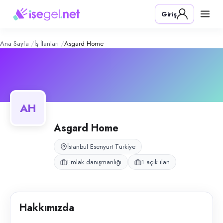
Asgard Home
– Şirket Profili
Konum:
Esenyurt, İstanbul
Giriş
Asgard Home, Esenyurt, İstanbul bölgesinde emlak danışmanlığı alanınd
Açık pozisyonlar
Çağrı Merkezi Elemanı (Bayan)
Ana Sayfa
İş İlanları
Asgard Home
AH
Asgard Home
İstanbul Esenyurt Türkiye
Emlak danışmanlığı
1 açık ilan
Hakkımızda