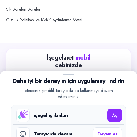
Sık Sorulan Sorular
Gizlilik Politikası ve KVKK Aydınlatma Metni
İşegel.net
mobil
cebinizde
Güncel iş ilanlarını takip edin, işverenlerle hızlıca
Daha iyi bir deneyim için uygulamayı indirin
iletişime geçin.
İsterseniz şimdilik tarayıcıda da kullanmaya devam
App Store
Google Play
edebilirsiniz.
işegel iş ilanları
Aç
Tarayıcıda devam
Devam et
©
2026
işegel.net. Tüm hakları saklıdır.