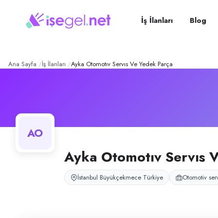
AYKA OTOMOTIV SERVIS
Konum:
Büyükçekmece, İstanbul
AYKA OTOMOTIV SERVIS VE YEDEK PARÇA, Büyükçekmece, İstanbul bölg
İş İlanları
Blog
Açık pozisyonlar
Aşçı
Ana Sayfa
İş İlanları
Ayka Otomotıv Servıs Ve Yedek Parça
AO
Ayka Otomotıv Servıs 
İstanbul Büyükçekmece Türkiye
Otomotiv ser