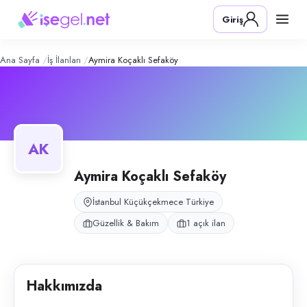
Aymira Koçaklı Sefaköy
– Şirket Profi
Konum:
Küçükçekmece, İstanbul
Giriş
Aymira Koçaklı Sefaköy, Küçükçekmece, İstanbul bölgesinde güzellik & 
Açık pozisyonlar
İpek Kirpik Uzmanı
Ana Sayfa
İş İlanları
Aymira Koçaklı Sefaköy
AK
Aymira Koçaklı Sefaköy
İstanbul Küçükçekmece Türkiye
Güzellik & Bakım
1 açık ilan
Hakkımızda