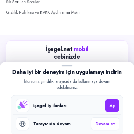
Sık Sorulan Sorular
Gizlilik Politikası ve KVKK Aydınlatma Metni
İşegel.net
mobil
cebinizde
Güncel iş ilanlarını takip edin, işverenlerle hızlıca
Daha iyi bir deneyim için uygulamayı indirin
iletişime geçin.
İsterseniz şimdilik tarayıcıda da kullanmaya devam
App Store
Google Play
edebilirsiniz.
işegel iş ilanları
Aç
Tarayıcıda devam
Devam et
©
2026
işegel.net. Tüm hakları saklıdır.