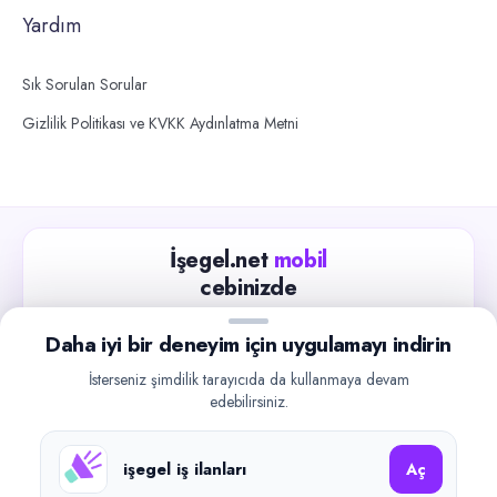
Yardım
Sık Sorulan Sorular
Gizlilik Politikası ve KVKK Aydınlatma Metni
İşegel.net
mobil
cebinizde
Güncel iş ilanlarını takip edin, işverenlerle hızlıca
Daha iyi bir deneyim için uygulamayı indirin
iletişime geçin.
İsterseniz şimdilik tarayıcıda da kullanmaya devam
App Store
Google Play
edebilirsiniz.
işegel iş ilanları
Aç