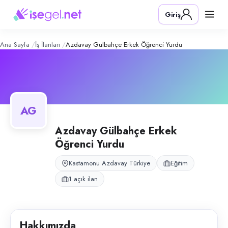
Azdavay Gülbahçe Erkek Öğrenci Y
Konum:
Azdavay, Kastamonu
Giriş
Azdavay Gülbahçe Erkek Öğrenci Yurdu, Azdavay, Kastamonu bölgesind
Açık pozisyonlar
Rehber Öğretmeni
Ana Sayfa
İş İlanları
Azdavay Gülbahçe Erkek Öğrenci Yurdu
AG
Azdavay Gülbahçe Erkek
Öğrenci Yurdu
Kastamonu Azdavay Türkiye
Eğitim
1 açık ilan
Hakkımızda