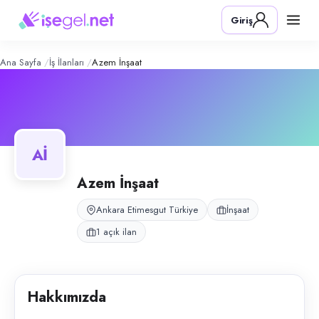
Azem İnşaat
– Şirket Profili
Konum:
Etimesgut, Ankara
Giriş
Azem İnşaat, Etimesgut, Ankara bölgesinde i̇nşaat alanında faaliyet gös
Açık pozisyonlar
Çay Ve Temizlik Personeli
Ana Sayfa
İş İlanları
Azem İnşaat
Aİ
Azem İnşaat
Ankara Etimesgut Türkiye
İnşaat
1 açık ilan
Hakkımızda