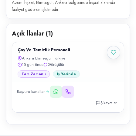
Azem İnşaat, Etimesgut, Ankara bölgesinde i̇nşaat alanında
faaliyet gösteren işletmedir.
Açık İlanlar (
1
)
Çay Ve Temizlik Personeli
Ankara Etimesgut Türkiye
15 gün önce
Görüşülür
Tam Zamanlı
İş Yerinde
Başvuru kanalları
Şikayet et