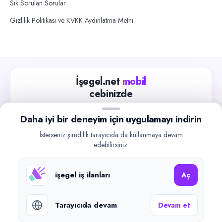
Sık Sorulan Sorular
Gizlilik Politikası ve KVKK Aydınlatma Metni
İşegel.net
mobil
cebinizde
Güncel iş ilanlarını takip edin, işverenlerle hızlıca
Daha iyi bir deneyim için uygulamayı indirin
iletişime geçin.
İsterseniz şimdilik tarayıcıda da kullanmaya devam
App Store
Google Play
edebilirsiniz.
işegel iş ilanları
Aç
Tarayıcıda devam
Devam et
©
2026
işegel.net. Tüm hakları saklıdır.