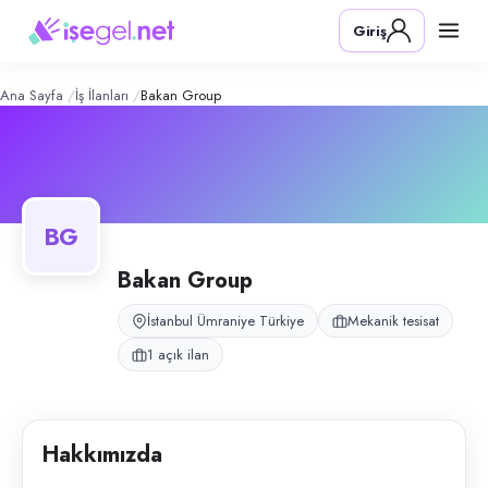
Bakan Group
– Şirket Profili
Konum:
Ümraniye, İstanbul
Giriş
Bakan Group, Ümraniye, İstanbul bölgesinde mekanik tesisat alanında fa
Açık pozisyonlar
Makine Mühendisi
Ana Sayfa
İş İlanları
Bakan Group
BG
Bakan Group
İstanbul Ümraniye Türkiye
Mekanik tesisat
1 açık ilan
Hakkımızda