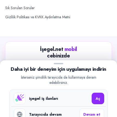
Sık Sorulan Sorular
Gizlilik Politikası ve KVKK Aydınlatma Metni
İşegel.net
mobil
cebinizde
Güncel iş ilanlarını takip edin, işverenlerle hızlıca
Daha iyi bir deneyim için uygulamayı indirin
iletişime geçin.
İsterseniz şimdilik tarayıcıda da kullanmaya devam
App Store
Google Play
edebilirsiniz.
işegel iş ilanları
Aç
Tarayıcıda devam
Devam et
©
2026
işegel.net. Tüm hakları saklıdır.