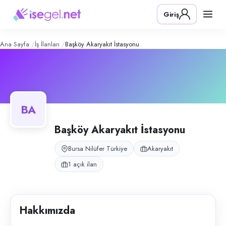
Başköy Akaryakıt İstasyonu
– Şirket P
Konum:
Nilüfer, Bursa
Giriş
Başköy Akaryakıt İstasyonu, Nilüfer, Bursa bölgesinde akaryakıt alanınd
Açık pozisyonlar
Akaryakıt Satış Görevlisi
Ana Sayfa
İş İlanları
Başköy Akaryakıt İstasyonu
BA
Başköy Akaryakıt İstasyonu
Bursa Nilüfer Türkiye
Akaryakıt
1 açık ilan
Hakkımızda