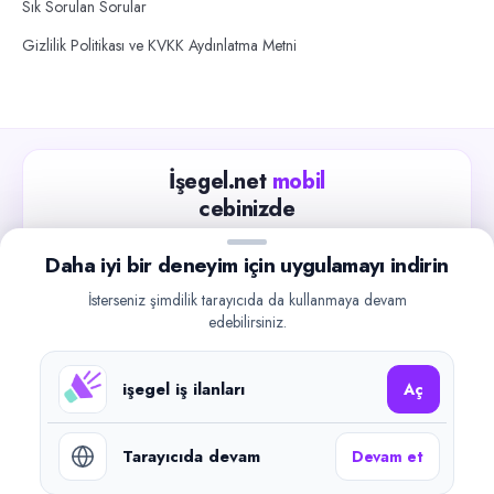
Sık Sorulan Sorular
Gizlilik Politikası ve KVKK Aydınlatma Metni
İşegel.net
mobil
cebinizde
Güncel iş ilanlarını takip edin, işverenlerle hızlıca
Daha iyi bir deneyim için uygulamayı indirin
iletişime geçin.
İsterseniz şimdilik tarayıcıda da kullanmaya devam
App Store
Google Play
edebilirsiniz.
işegel iş ilanları
Aç
Tarayıcıda devam
Devam et
©
2026
işegel.net. Tüm hakları saklıdır.