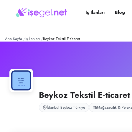
Beykoz Tekstil E-Ticaret
– Şi
Konum:
Beykoz, İstanbul
Beykoz Tekstil E-Ticaret, İstanbul Beykoz Kavacık bölgesinde tekstil od
İş İlanları
Blog
Açık pozisyonlar
Depo Sorumlusu
Depo Elemanı
Ana Sayfa
İş İlanları
Beykoz Tekstil E-ticaret
Beykoz Tekstil E-ticaret
İstanbul Beykoz Türkiye
Mağazacılık & Perake