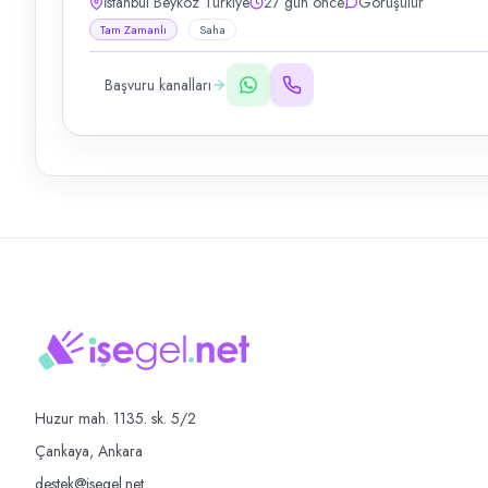
İstanbul Beykoz Türkiye
27 gün önce
Görüşülür
Tam Zamanlı
Saha
Başvuru kanalları
Huzur mah. 1135. sk. 5/2
Çankaya, Ankara
destek@isegel.net