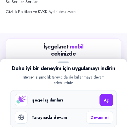
Sık Sorulan Sorular
Gizlilik Politikası ve KVKK Aydınlatma Metni
İşegel.net
mobil
cebinizde
Güncel iş ilanlarını takip edin, işverenlerle hızlıca
Daha iyi bir deneyim için uygulamayı indirin
iletişime geçin.
İsterseniz şimdilik tarayıcıda da kullanmaya devam
App Store
Google Play
edebilirsiniz.
işegel iş ilanları
Aç
Tarayıcıda devam
Devam et
©
2026
işegel.net. Tüm hakları saklıdır.