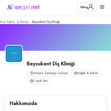
Beysukent Diş Kliniği
– Şirket Profili
Konum:
Çankaya, Ankara
Giriş
Beysukent Diş Kliniği, Ankara Çankaya Beysukent’te diş kliniği sekreterlik
Açık pozisyonlar
Tıbbi Sekreter
Ana Sayfa
İş İlanları
Beysukent Diş Kliniği
Beysukent Diş Kliniği
Ankara Çankaya Türkiye
Sağlık & Bakım
1 açık ilan
Hakkımızda