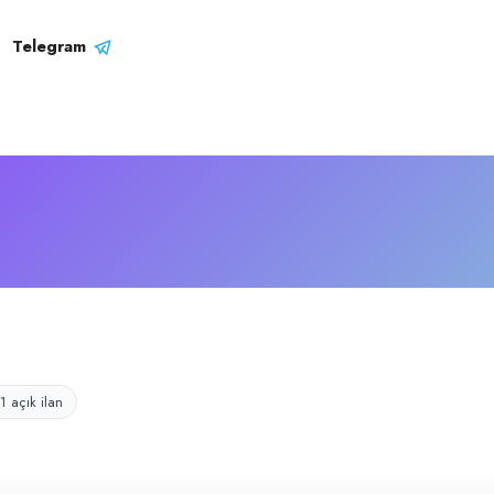
rket Profili
nda faaliyet gösteren işletmedir.
Telegram
1 açık ilan