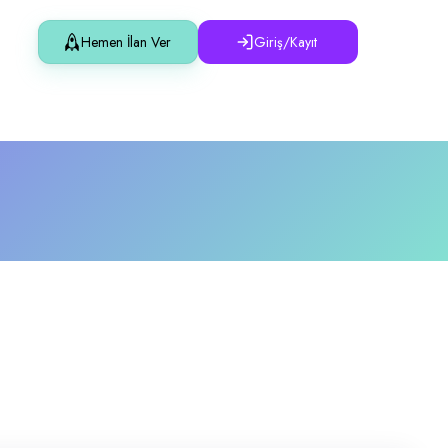
Hemen İlan Ver
Giriş/Kayıt