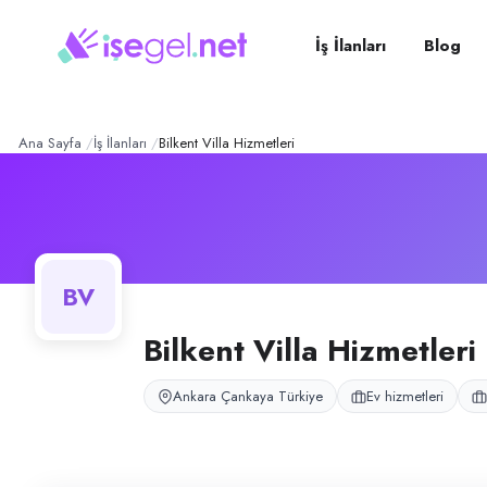
Bilkent Villa Hizmetleri
– Şi
Konum:
Çankaya, Ankara
Bilkent Villa Hizmetleri, Çankaya, Ankara bölgesinde ev hizmetleri alanı
İş İlanları
Blog
Açık pozisyonlar
Temizlik Görevlisi (Bayan)
Ana Sayfa
İş İlanları
Bilkent Villa Hizmetleri
BV
Bilkent Villa Hizmetleri
Ankara Çankaya Türkiye
Ev hizmetleri