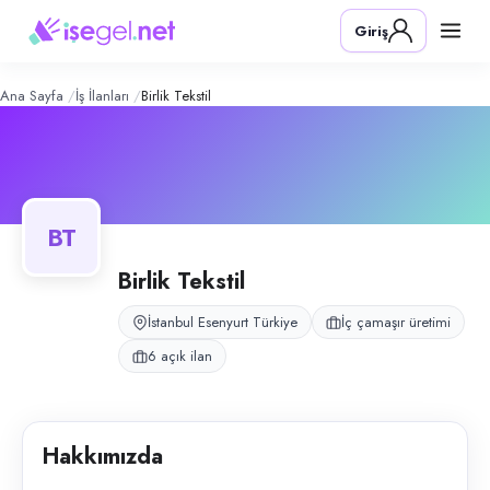
Birlik Tekstil
– Şirket Profili
Konum:
Esenyurt, İstanbul
Giriş
Birlik Tekstil, Esenyurt, İstanbul bölgesinde i̇ç çamaşır üretimi alanında 
Açık pozisyonlar
Etek Reçmeci
Overlokçu
Ana Sayfa
İş İlanları
Birlik Tekstil
Kalite Kontrol Personeli
Ortacı
Paketleme Elemanı
Ütücü
BT
Birlik Tekstil
İstanbul Esenyurt Türkiye
İç çamaşır üretimi
6 açık ilan
Hakkımızda