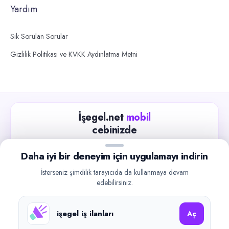
Yardım
Sık Sorulan Sorular
Gizlilik Politikası ve KVKK Aydınlatma Metni
İşegel.net
mobil
cebinizde
Güncel iş ilanlarını takip edin, işverenlerle hızlıca
Daha iyi bir deneyim için uygulamayı indirin
iletişime geçin.
İsterseniz şimdilik tarayıcıda da kullanmaya devam
App Store
Google Play
edebilirsiniz.
işegel iş ilanları
Aç