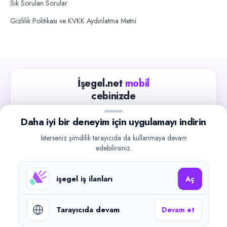
Sık Sorulan Sorular
Gizlilik Politikası ve KVKK Aydınlatma Metni
İşegel.net
mobil
cebinizde
Güncel iş ilanlarını takip edin, işverenlerle hızlıca
Daha iyi bir deneyim için uygulamayı indirin
iletişime geçin.
İsterseniz şimdilik tarayıcıda da kullanmaya devam
App Store
Google Play
edebilirsiniz.
işegel iş ilanları
Aç
Tarayıcıda devam
Devam et
©
2026
işegel.net. Tüm hakları saklıdır.