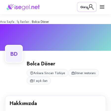
Bolca Döner
– Şirket Profili
Konum:
Sincan, Ankara
Giriş
Bolca Döner, Sincan, Ankara bölgesinde döner restoranı alanında faali
Açık pozisyonlar
Kasiyer
Ana Sayfa
İş İlanları
Bolca Döner
BD
Bolca Döner
Ankara Sincan Türkiye
Döner restoranı
1 açık ilan
Hakkımızda