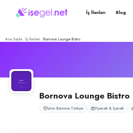
Bornova Lounge Bistro
– Şi
Konum:
Bornova, İzmir
Bornova Lounge Bistro, İzmir Karşıyaka, Bornova ve Buca şubelerinde l
İş İlanları
Blog
Açık pozisyonlar
Garson (Bayan)
Ana Sayfa
İş İlanları
Bornova Lounge Bistro
Bornova Lounge Bistro
İzmir Bornova Türkiye
Yiyecek & İçecek