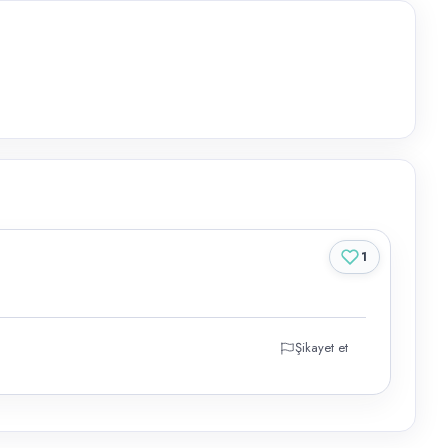
1
Şikayet et