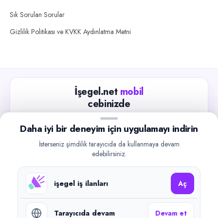
Sık Sorulan Sorular
Gizlilik Politikası ve KVKK Aydınlatma Metni
İşegel.net
mobil
cebinizde
Güncel iş ilanlarını takip edin, işverenlerle hızlıca
Daha iyi bir deneyim için uygulamayı indirin
iletişime geçin.
İsterseniz şimdilik tarayıcıda da kullanmaya devam
App Store
Google Play
edebilirsiniz.
işegel iş ilanları
Aç
Tarayıcıda devam
Devam et
©
2026
işegel.net. Tüm hakları saklıdır.