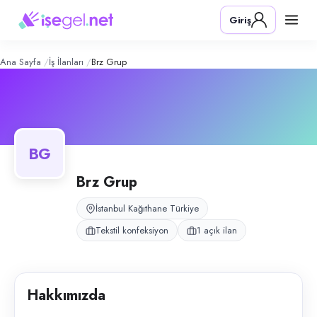
BRZ Grup
– Şirket Profili
Konum:
Kağıthane, İstanbul
Giriş
BRZ Grup, Kağıthane, İstanbul bölgesinde tekstil konfeksiyon alanında f
Açık pozisyonlar
Operatör
Ana Sayfa
İş İlanları
Brz Grup
BG
Brz Grup
İstanbul Kağıthane Türkiye
Tekstil konfeksiyon
1 açık ilan
Hakkımızda