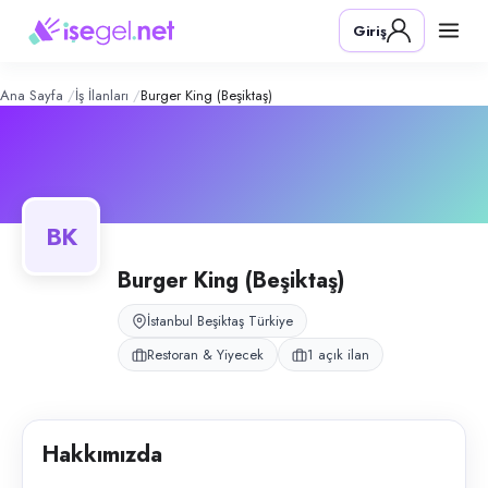
Burger King (Beşiktaş)
– Şirket Profil
Konum:
Beşiktaş, İstanbul
Giriş
Burger King Beşiktaş şubesi; mutfak, kasa ve servis operasyonlarını ekip
Açık pozisyonlar
Servis Elemanı
Ana Sayfa
İş İlanları
Burger King (Beşiktaş)
BK
Burger King (Beşiktaş)
İstanbul Beşiktaş Türkiye
Restoran & Yiyecek
1 açık ilan
Hakkımızda