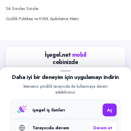
Sık Sorulan Sorular
Gizlilik Politikası ve KVKK Aydınlatma Metni
İşegel.net
mobil
cebinizde
Güncel iş ilanlarını takip edin, işverenlerle hızlıca
Daha iyi bir deneyim için uygulamayı indirin
iletişime geçin.
İsterseniz şimdilik tarayıcıda da kullanmaya devam
App Store
Google Play
edebilirsiniz.
işegel iş ilanları
Aç
Tarayıcıda devam
Devam et
©
2026
işegel.net. Tüm hakları saklıdır.