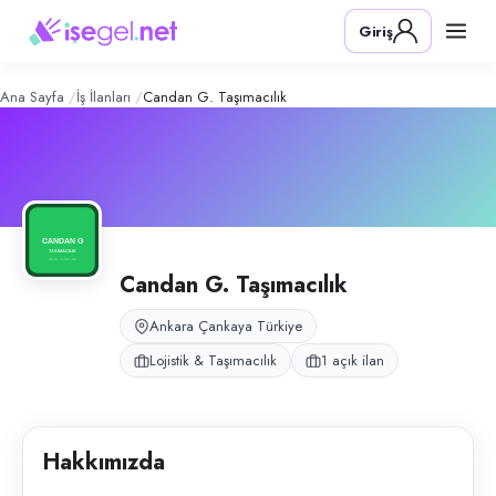
Candan G. Taşımacılık
– Şirket Profil
Konum:
Çankaya, Ankara
Giriş
Candan G. Taşımacılık, Ankara Çankaya merkezli şirket araçlarıyla şehir
Açık pozisyonlar
Şoför
Ana Sayfa
İş İlanları
Candan G. Taşımacılık
Candan G. Taşımacılık
Ankara Çankaya Türkiye
Lojistik & Taşımacılık
1 açık ilan
Hakkımızda