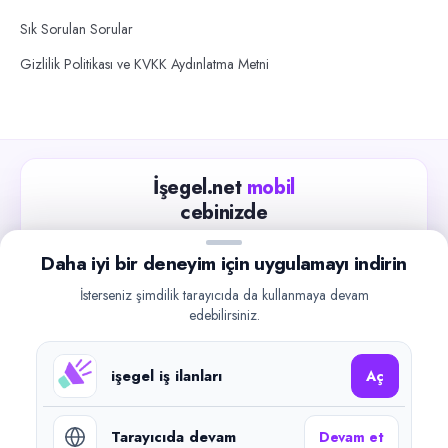
Sık Sorulan Sorular
Gizlilik Politikası ve KVKK Aydınlatma Metni
İşegel.net
mobil
cebinizde
Güncel iş ilanlarını takip edin, işverenlerle hızlıca
Daha iyi bir deneyim için uygulamayı indirin
iletişime geçin.
İsterseniz şimdilik tarayıcıda da kullanmaya devam
App Store
Google Play
edebilirsiniz.
işegel iş ilanları
Aç
Tarayıcıda devam
Devam et
©
2026
işegel.net. Tüm hakları saklıdır.