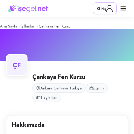
Çankaya Fen Kursu
– Şirket Profili
Konum:
Çankaya, Ankara
Giriş
Çankaya Fen Kursu, Çankaya, Ankara bölgesinde eğitim alanında faaliy
Açık pozisyonlar
Biyoloji Öğretmeni
Ana Sayfa
İş İlanları
Çankaya Fen Kursu
ÇF
Çankaya Fen Kursu
Ankara Çankaya Türkiye
Eğitim
1 açık ilan
Hakkımızda