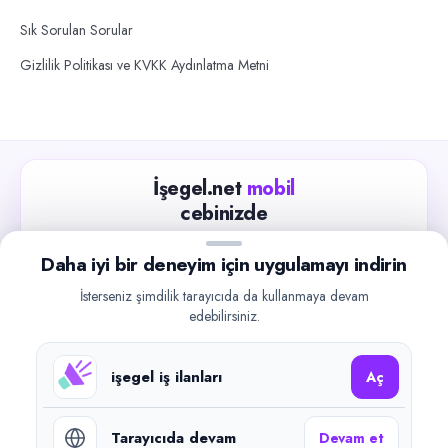
Sık Sorulan Sorular
Gizlilik Politikası ve KVKK Aydınlatma Metni
İşegel.net
mobil
cebinizde
Güncel iş ilanlarını takip edin, işverenlerle hızlıca
Daha iyi bir deneyim için uygulamayı indirin
iletişime geçin.
İsterseniz şimdilik tarayıcıda da kullanmaya devam
App Store
Google Play
edebilirsiniz.
işegel iş ilanları
Aç
Tarayıcıda devam
Devam et
©
2026
işegel.net. Tüm hakları saklıdır.