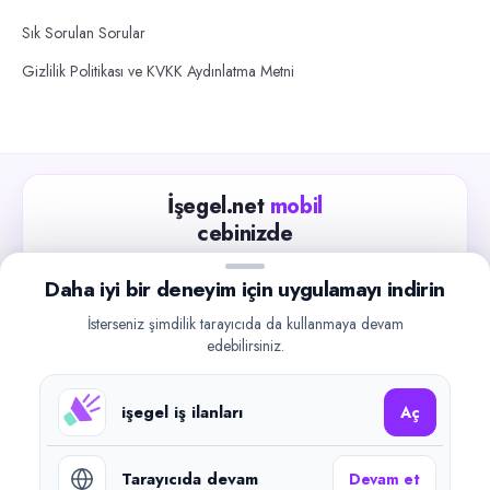
Sık Sorulan Sorular
Gizlilik Politikası ve KVKK Aydınlatma Metni
İşegel.net
mobil
cebinizde
Güncel iş ilanlarını takip edin, işverenlerle hızlıca
Daha iyi bir deneyim için uygulamayı indirin
iletişime geçin.
İsterseniz şimdilik tarayıcıda da kullanmaya devam
App Store
Google Play
edebilirsiniz.
işegel iş ilanları
Aç
Tarayıcıda devam
Devam et
©
2026
işegel.net. Tüm hakları saklıdır.