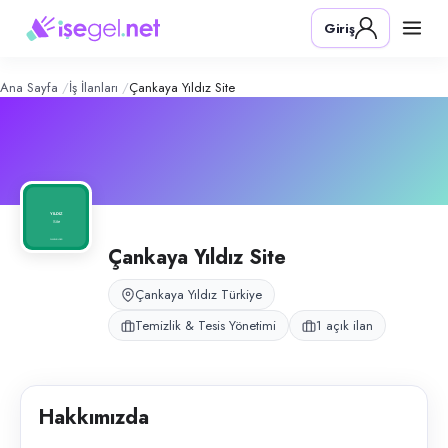
Çankaya Yıldız Site
– Şirket Profili
Konum:
Yıldız, Çankaya, Ankara
Giriş
Çankaya Yıldız Site, İlkbahar Mahallesi’nde site yönetimi ve temizlik hizm
Açık pozisyonlar
Temizlik Görevlisi
Ana Sayfa
İş İlanları
Çankaya Yıldız Site
Çankaya Yıldız Site
Çankaya Yıldız Türkiye
Temizlik & Tesis Yönetimi
1 açık ilan
Hakkımızda