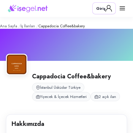
Cappadocia Coffee&Bakery
– Şirket 
Konum:
Üsküdar, İstanbul
Giriş
Cappadocia Coffee&Bakery, İstanbul Üsküdar merkezde self servis kahval
Açık pozisyonlar
Bulaşıkçı (Bayan)
Servis Elemanı
Ana Sayfa
İş İlanları
Cappadocia Coffee&bakery
Cappadocia Coffee&bakery
İstanbul Üsküdar Türkiye
Yiyecek & İçecek Hizmetleri
2 açık ilan
Hakkımızda