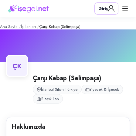
Çarşı Kebap (Selimpaşa)
– Şirket Prof
Konum:
Silivri, İstanbul
Giriş
Çarşı Kebap, İstanbul Silivri Selimpaşa'da kebap restoranı; servis kad
Açık pozisyonlar
Komi
Komi (Tecrübeli — 30.000 Tl)
Ana Sayfa
İş İlanları
Çarşı Kebap (Selimpaşa)
ÇK
Çarşı Kebap (Selimpaşa)
İstanbul Silivri Türkiye
Yiyecek & İçecek
2 açık ilan
Hakkımızda