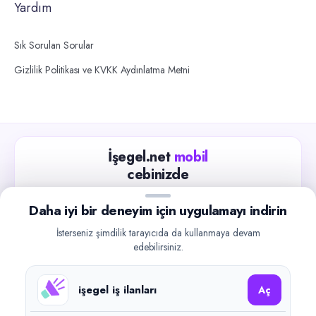
Yardım
Sık Sorulan Sorular
Gizlilik Politikası ve KVKK Aydınlatma Metni
İşegel.net
mobil
cebinizde
Güncel iş ilanlarını takip edin, işverenlerle hızlıca
Daha iyi bir deneyim için uygulamayı indirin
iletişime geçin.
İsterseniz şimdilik tarayıcıda da kullanmaya devam
App Store
Google Play
edebilirsiniz.
işegel iş ilanları
Aç