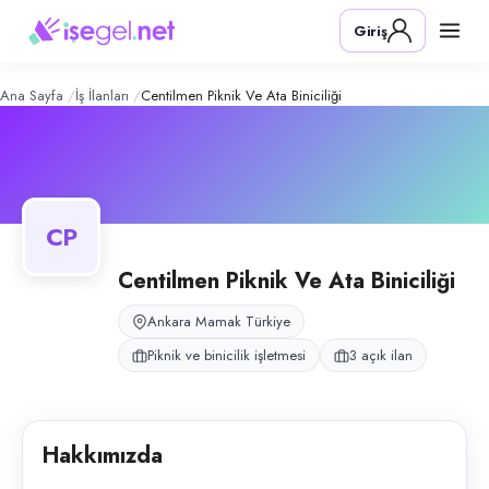
Centilmen Piknik ve Ata Biniciliği
– Şi
Konum:
Mamak, Ankara
Giriş
Centilmen Piknik ve Ata Biniciliği, Mamak, Ankara bölgesinde piknik ve bi
Açık pozisyonlar
Komi
Bulaşıkçı
Ana Sayfa
İş İlanları
Centilmen Piknik Ve Ata Biniciliği
Garson
CP
Centilmen Piknik Ve Ata Biniciliği
Ankara Mamak Türkiye
Piknik ve binicilik işletmesi
3 açık ilan
Hakkımızda