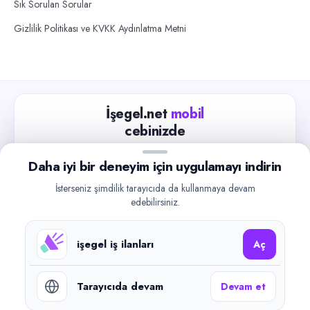
Sık Sorulan Sorular
Gizlilik Politikası ve KVKK Aydınlatma Metni
İşegel.net
mobil
cebinizde
Güncel iş ilanlarını takip edin, işverenlerle hızlıca
Daha iyi bir deneyim için uygulamayı indirin
iletişime geçin.
İsterseniz şimdilik tarayıcıda da kullanmaya devam
App Store
Google Play
edebilirsiniz.
işegel iş ilanları
Aç
Tarayıcıda devam
Devam et
©
2026
işegel.net. Tüm hakları saklıdır.