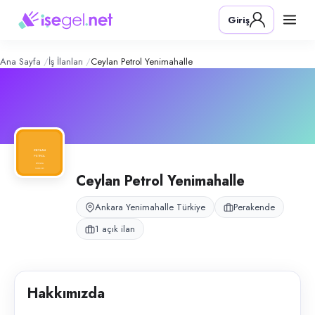
Ceylan Petrol Yenimahalle
– Şirket Pr
Konum:
Yenimahalle, Ankara
Giriş
Ceylan Petrol Yenimahalle, Ankara Yenimahalle Gazi mahallesinde akarya
Açık pozisyonlar
Pompa Görevlisi
Ana Sayfa
İş İlanları
Ceylan Petrol Yenimahalle
Ceylan Petrol Yenimahalle
Ankara Yenimahalle Türkiye
Perakende
1 açık ilan
Hakkımızda