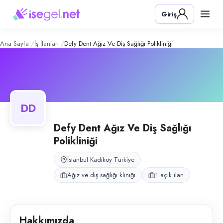
Defy Dent Ağız ve Diş Sağlığı Polikli
Konum:
Kadıköy, İstanbul
Giriş
Defy Dent Ağız ve Diş Sağlığı Polikliniği, Kadıköy, İstanbul bölgesinde a
Açık pozisyonlar
Temizlik Görevlisi (Bayan)
Ana Sayfa
İş İlanları
Defy Dent Ağız Ve Diş Sağlığı Polikliniği
DD
Defy Dent Ağız Ve Diş Sağlığı
Polikliniği
İstanbul Kadıköy Türkiye
Ağız ve diş sağlığı kliniği
1 açık ilan
Hakkımızda