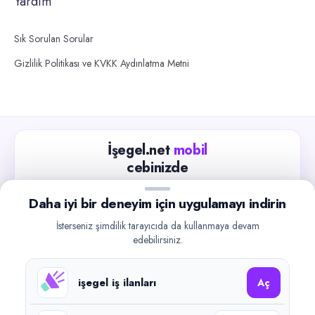
Yardım
Sık Sorulan Sorular
Gizlilik Politikası ve KVKK Aydınlatma Metni
İşegel.net
mobil
cebinizde
Güncel iş ilanlarını takip edin, işverenlerle hızlıca
Daha iyi bir deneyim için uygulamayı indirin
iletişime geçin.
İsterseniz şimdilik tarayıcıda da kullanmaya devam
App Store
Google Play
edebilirsiniz.
işegel iş ilanları
Aç