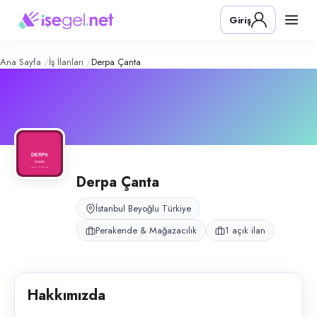
Derpa Çanta
– Şirket Profili
Konum:
Beyoğlu, İstanbul
Giriş
Derpa Çanta, İstanbul Beyoğlu’nda çanta, valiz, kemer ve cüzdan pera
Açık pozisyonlar
Mağaza Satış Danışmanı (Bayan)
Ana Sayfa
İş İlanları
Derpa Çanta
Derpa Çanta
İstanbul Beyoğlu Türkiye
Perakende & Mağazacılık
1 açık ilan
Hakkımızda