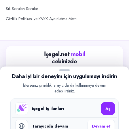
Sık Sorulan Sorular
Gizlilik Politikası ve KVKK Aydınlatma Metni
İşegel.net
mobil
cebinizde
Güncel iş ilanlarını takip edin, işverenlerle hızlıca
Daha iyi bir deneyim için uygulamayı indirin
iletişime geçin.
İsterseniz şimdilik tarayıcıda da kullanmaya devam
App Store
Google Play
edebilirsiniz.
işegel iş ilanları
Aç
Tarayıcıda devam
Devam et
©
2026
işegel.net. Tüm hakları saklıdır.