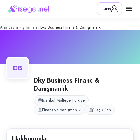
dky business finans & danışmanlık
– 
Konum:
Maltepe, İstanbul
Giriş
dky business finans & danışmanlık, Maltepe, İstanbul bölgesinde finans
Açık pozisyonlar
Sekreter
Ana Sayfa
İş İlanları
Dky Business Finans & Danışmanlık
DB
Dky Business Finans &
Danışmanlık
İstanbul Maltepe Türkiye
Finans ve danışmanlık
1 açık ilan
Hakkımızda