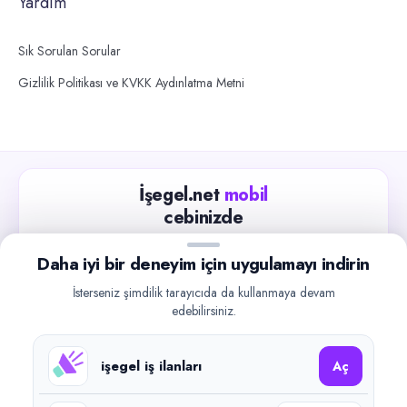
Yardım
Sık Sorulan Sorular
Gizlilik Politikası ve KVKK Aydınlatma Metni
İşegel.net
mobil
cebinizde
Güncel iş ilanlarını takip edin, işverenlerle hızlıca
Daha iyi bir deneyim için uygulamayı indirin
iletişime geçin.
İsterseniz şimdilik tarayıcıda da kullanmaya devam
App Store
Google Play
edebilirsiniz.
işegel iş ilanları
Aç