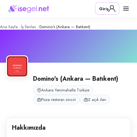
Domino's (Ankara — Batıkent)
– Şirke
Konum:
Yenimahalle, Ankara
Giriş
Domino's (Ankara — Batıkent), Yenimahalle, Ankara bölgesinde pizza res
Açık pozisyonlar
Pizza Ustası
Restoran Yöneticisi
Ana Sayfa
İş İlanları
Domino's (Ankara — Batıkent)
Domino's (Ankara — Batıkent)
Ankara Yenimahalle Türkiye
Pizza restoran zinciri
2 açık ilan
Hakkımızda