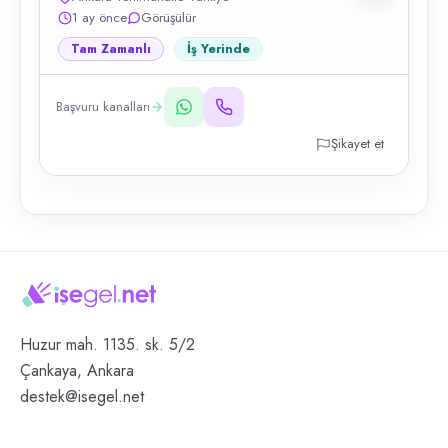
1 ay önce
Görüşülür
Tam Zamanlı
İş Yerinde
Başvuru kanalları
Şikayet et
Huzur mah. 1135. sk. 5/2
Çankaya, Ankara
destek@isegel.net