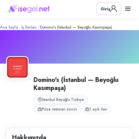
Domino's (İstanbul — Beyoğlu Kasım
Konum:
Beyoğlu, İstanbul
Giriş
Domino's (İstanbul — Beyoğlu Kasımpaşa), Beyoğlu, İstanbul bölgesinde 
Açık pozisyonlar
Moto Kurye
Ana Sayfa
İş İlanları
Domino's (İstanbul — Beyoğlu Kasımpaşa)
Domino's (İstanbul — Beyoğlu
Kasımpaşa)
İstanbul Beyoğlu Türkiye
Pizza restoran zinciri
1 açık ilan
Hakkımızda