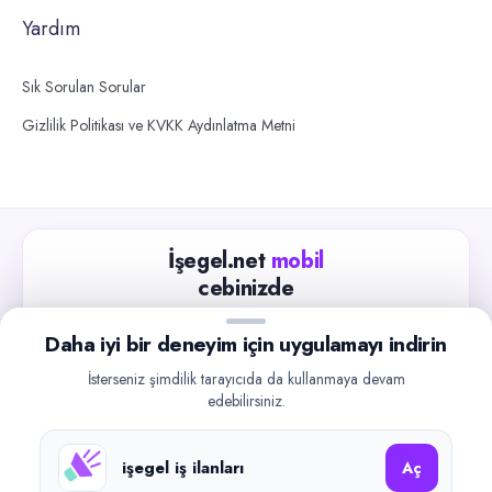
Yardım
Sık Sorulan Sorular
Gizlilik Politikası ve KVKK Aydınlatma Metni
İşegel.net
mobil
cebinizde
Güncel iş ilanlarını takip edin, işverenlerle hızlıca
Daha iyi bir deneyim için uygulamayı indirin
iletişime geçin.
İsterseniz şimdilik tarayıcıda da kullanmaya devam
App Store
Google Play
edebilirsiniz.
işegel iş ilanları
Aç