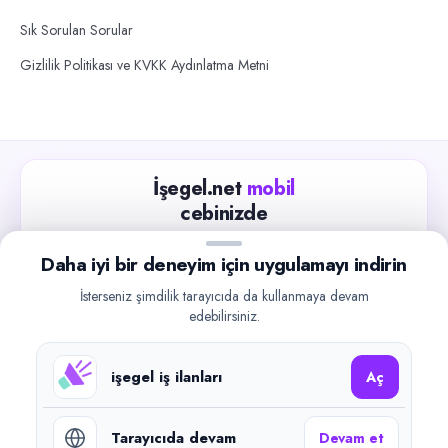
Sık Sorulan Sorular
Gizlilik Politikası ve KVKK Aydınlatma Metni
İşegel.net
mobil
cebinizde
Güncel iş ilanlarını takip edin, işverenlerle hızlıca
Daha iyi bir deneyim için uygulamayı indirin
iletişime geçin.
İsterseniz şimdilik tarayıcıda da kullanmaya devam
App Store
Google Play
edebilirsiniz.
işegel iş ilanları
Aç
Tarayıcıda devam
Devam et
©
2026
işegel.net. Tüm hakları saklıdır.