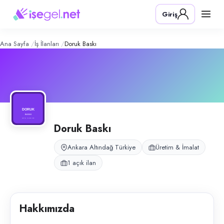
Doruk Baskı
– Şirket Profili
Konum:
Altındağ, Ankara
Giriş
Doruk Baskı, Ankara Altındağ’da tablo üretimi ve ürün hazırlık süreçleri
Açık pozisyonlar
Üretim Elemanı
Ana Sayfa
İş İlanları
Doruk Baskı
Doruk Baskı
Ankara Altındağ Türkiye
Üretim & İmalat
1 açık ilan
Hakkımızda