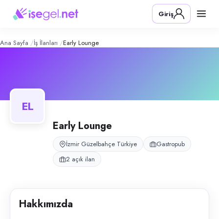
Early Lounge
– Şirket Profili
Konum:
Güzelbahçe, İzmir
Giriş
Early Lounge, Güzelbahçe, İzmir bölgesinde gastropub alanında faaliye
Açık pozisyonlar
Bulaşıkçı
Servis Elemanı
Ana Sayfa
İş İlanları
Early Lounge
EL
Early Lounge
İzmir Güzelbahçe Türkiye
Gastropub
2 açık ilan
Hakkımızda