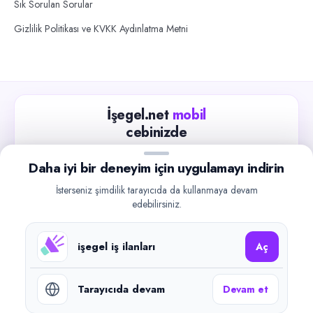
Sık Sorulan Sorular
Gizlilik Politikası ve KVKK Aydınlatma Metni
İşegel.net
mobil
cebinizde
Güncel iş ilanlarını takip edin, işverenlerle hızlıca
Daha iyi bir deneyim için uygulamayı indirin
iletişime geçin.
İsterseniz şimdilik tarayıcıda da kullanmaya devam
App Store
Google Play
edebilirsiniz.
işegel iş ilanları
Aç
Tarayıcıda devam
Devam et
©
2026
işegel.net. Tüm hakları saklıdır.