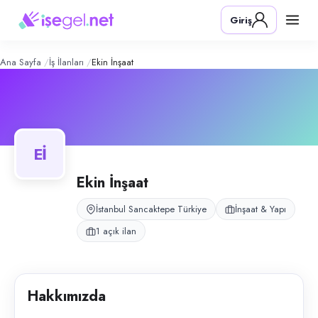
Ekin İnşaat
– Şirket Profili
Konum:
Sancaktepe, İstanbul
Giriş
Ekin İnşaat, Sancaktepe, İstanbul bölgesinde i̇nşaat & yapı alanında faa
Açık pozisyonlar
Kaynak Ustası
Ana Sayfa
İş İlanları
Ekin İnşaat
Eİ
Ekin İnşaat
İstanbul Sancaktepe Türkiye
İnşaat & Yapı
1 açık ilan
Hakkımızda