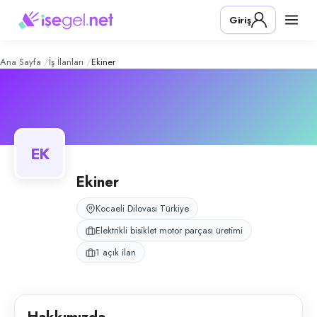
Ekiner
– Şirket Profili
Konum:
Dilovası, Kocaeli
Giriş
Ekiner, Dilovası, Kocaeli bölgesinde elektrikli bisiklet motor parçası üre
Açık pozisyonlar
Üretim Elemanı (Bay)
Ana Sayfa
İş İlanları
Ekiner
EK
Ekiner
Kocaeli Dilovası Türkiye
Elektrikli bisiklet motor parçası üretimi
1 açık ilan