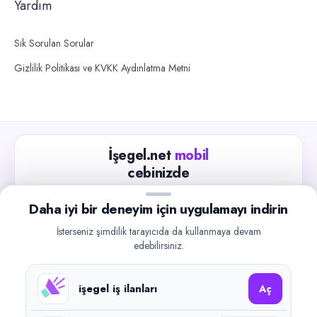
Yardım
Sık Sorulan Sorular
Gizlilik Politikası ve KVKK Aydınlatma Metni
İşegel.net
mobil
cebinizde
Güncel iş ilanlarını takip edin, işverenlerle hızlıca
Daha iyi bir deneyim için uygulamayı indirin
iletişime geçin.
İsterseniz şimdilik tarayıcıda da kullanmaya devam
App Store
Google Play
edebilirsiniz.
işegel iş ilanları
Aç