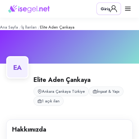
Elite Aden Çankaya
– Şirket Profili
Konum:
Çankaya, Ankara
Giriş
Elite Aden Çankaya, Çankaya, Ankara bölgesinde i̇nşaat & yapı alanınd
Açık pozisyonlar
İnce İşler Teknikeri
Ana Sayfa
İş İlanları
Elite Aden Çankaya
EA
Elite Aden Çankaya
Ankara Çankaya Türkiye
İnşaat & Yapı
1 açık ilan
Hakkımızda