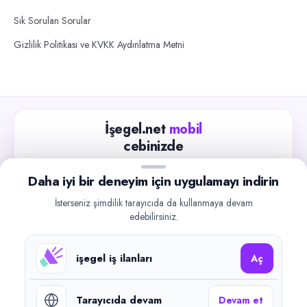
Sık Sorulan Sorular
Gizlilik Politikası ve KVKK Aydınlatma Metni
İşegel.net
mobil
cebinizde
Güncel iş ilanlarını takip edin, işverenlerle hızlıca
Daha iyi bir deneyim için uygulamayı indirin
iletişime geçin.
İsterseniz şimdilik tarayıcıda da kullanmaya devam
App Store
Google Play
edebilirsiniz.
işegel iş ilanları
Aç
Tarayıcıda devam
Devam et
©
2026
işegel.net. Tüm hakları saklıdır.