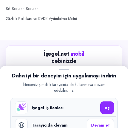
Sık Sorulan Sorular
Gizlilik Politikası ve KVKK Aydınlatma Metni
İşegel.net
mobil
cebinizde
Güncel iş ilanlarını takip edin, işverenlerle hızlıca
Daha iyi bir deneyim için uygulamayı indirin
iletişime geçin.
İsterseniz şimdilik tarayıcıda da kullanmaya devam
App Store
Google Play
edebilirsiniz.
işegel iş ilanları
Aç
Tarayıcıda devam
Devam et
©
2026
işegel.net. Tüm hakları saklıdır.