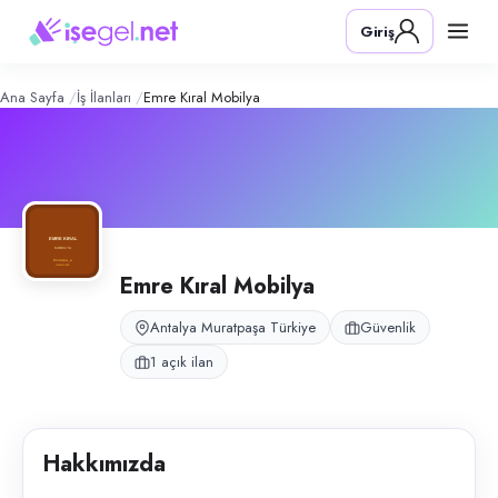
Emre Kıral Mobilya
– Şirket Profili
Konum:
Muratpaşa, Antalya
Giriş
Emre Kıral Mobilya, Antalya Muratpaşa’da bahçe mobilyası mağazası 
Açık pozisyonlar
Gece Bekçisi
Ana Sayfa
İş İlanları
Emre Kıral Mobilya
Emre Kıral Mobilya
Antalya Muratpaşa Türkiye
Güvenlik
1 açık ilan
Hakkımızda