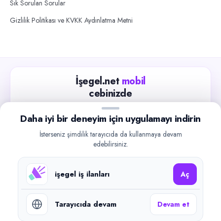
Sık Sorulan Sorular
Gizlilik Politikası ve KVKK Aydınlatma Metni
İşegel.net
mobil
cebinizde
Güncel iş ilanlarını takip edin, işverenlerle hızlıca
Daha iyi bir deneyim için uygulamayı indirin
iletişime geçin.
İsterseniz şimdilik tarayıcıda da kullanmaya devam
App Store
Google Play
edebilirsiniz.
işegel iş ilanları
Aç
Tarayıcıda devam
Devam et
©
2026
işegel.net. Tüm hakları saklıdır.