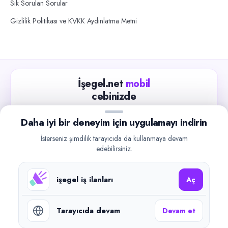
Sık Sorulan Sorular
Gizlilik Politikası ve KVKK Aydınlatma Metni
İşegel.net
mobil
cebinizde
Güncel iş ilanlarını takip edin, işverenlerle hızlıca
Daha iyi bir deneyim için uygulamayı indirin
iletişime geçin.
İsterseniz şimdilik tarayıcıda da kullanmaya devam
App Store
Google Play
edebilirsiniz.
işegel iş ilanları
Aç
Tarayıcıda devam
Devam et
©
2026
işegel.net. Tüm hakları saklıdır.