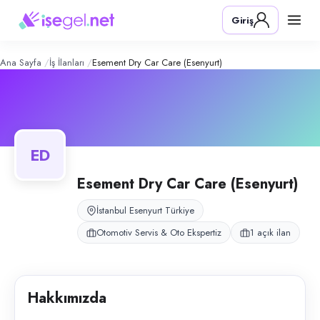
Esement Dry Car Care (Esenyurt)
– Ş
Konum:
Esenyurt, İstanbul
Giriş
Esement Dry Car Care, İstanbul Esenyurt'ta oto yıkama ve detaylı bakım
Açık pozisyonlar
Pasta Cila Ustası
Ana Sayfa
İş İlanları
Esement Dry Car Care (Esenyurt)
ED
Esement Dry Car Care (Esenyurt)
İstanbul Esenyurt Türkiye
Otomotiv Servis & Oto Ekspertiz
1 açık ilan
Hakkımızda