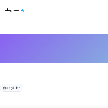
et Profili
zmet vermektedir.
Telegram
1 açık ilan