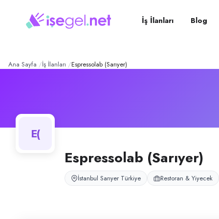
Espressolab (Sarıyer)
– Şirk
Konum:
Sarıyer, İstanbul
Espressolab, İstanbul Sarıyer'de zincir kahve markası şubesi olarak hi
İş İlanları
Blog
Açık pozisyonlar
Barista
Ana Sayfa
İş İlanları
Espressolab (Sarıyer)
E(
Espressolab (Sarıyer)
İstanbul Sarıyer Türkiye
Restoran & Yiyecek