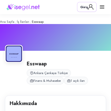
Esswaap
– Şirket Profili
Konum:
Çankaya, Ankara
Giriş
Esswaap, Ankara Çankaya bölgesinde e-ticaret ve ön muhasebe süreçle
Açık pozisyonlar
Ön Muhasebe
Ana Sayfa
İş İlanları
Esswaap
Esswaap
Ankara Çankaya Türkiye
Finans & Muhasebe
1 açık ilan
Hakkımızda