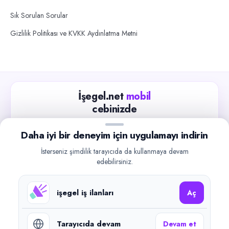
Sık Sorulan Sorular
Gizlilik Politikası ve KVKK Aydınlatma Metni
İşegel.net
mobil
cebinizde
Güncel iş ilanlarını takip edin, işverenlerle hızlıca
Daha iyi bir deneyim için uygulamayı indirin
iletişime geçin.
İsterseniz şimdilik tarayıcıda da kullanmaya devam
App Store
Google Play
edebilirsiniz.
işegel iş ilanları
Aç
Tarayıcıda devam
Devam et
©
2026
işegel.net. Tüm hakları saklıdır.