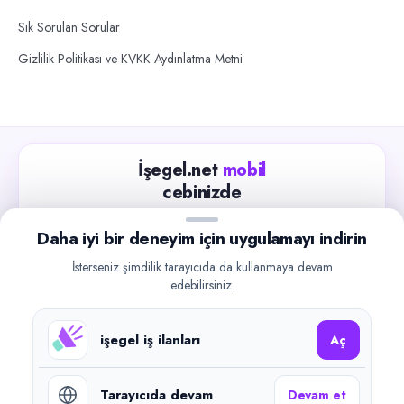
Sık Sorulan Sorular
Gizlilik Politikası ve KVKK Aydınlatma Metni
İşegel.net
mobil
cebinizde
Güncel iş ilanlarını takip edin, işverenlerle hızlıca
Daha iyi bir deneyim için uygulamayı indirin
iletişime geçin.
İsterseniz şimdilik tarayıcıda da kullanmaya devam
App Store
Google Play
edebilirsiniz.
işegel iş ilanları
Aç
Tarayıcıda devam
Devam et
©
2026
işegel.net. Tüm hakları saklıdır.