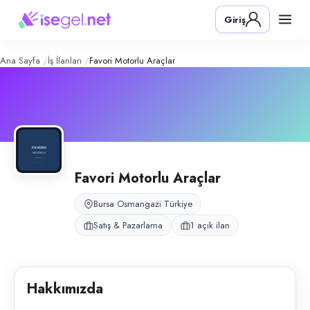
Favori Motorlu Araçlar
– Şirket Profil
Konum:
Osmangazi, Bursa
Giriş
Favori Motorlu Araçlar, Bursa Osmangazi bölgesinde motosiklet bayii s
Açık pozisyonlar
Satış Danışmanı
Ana Sayfa
İş İlanları
Favori Motorlu Araçlar
Favori Motorlu Araçlar
Bursa Osmangazi Türkiye
Satış & Pazarlama
1 açık ilan
Hakkımızda