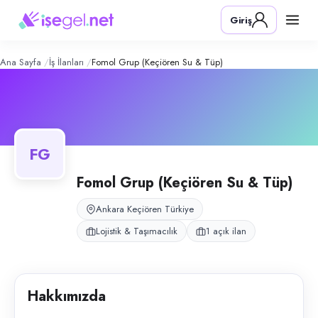
Fomol Grup (Keçiören Su & Tüp)
– Şi
Konum:
Keçiören, Ankara
Giriş
Fomol Grup, Ankara Keçiören'de su ve tüp bayiliği işletir; şirket aracıy
Açık pozisyonlar
Su / Tüp Dağıtım Personeli (Şirket Aracı)
Ana Sayfa
İş İlanları
Fomol Grup (Keçiören Su & Tüp)
FG
Fomol Grup (Keçiören Su & Tüp)
Ankara Keçiören Türkiye
Lojistik & Taşımacılık
1 açık ilan
Hakkımızda