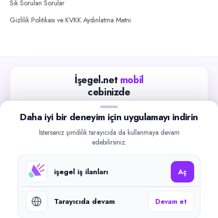
Sık Sorulan Sorular
Gizlilik Politikası ve KVKK Aydınlatma Metni
İşegel.net
mobil
cebinizde
Güncel iş ilanlarını takip edin, işverenlerle hızlıca
Daha iyi bir deneyim için uygulamayı indirin
iletişime geçin.
İsterseniz şimdilik tarayıcıda da kullanmaya devam
App Store
Google Play
edebilirsiniz.
işegel iş ilanları
Aç
Tarayıcıda devam
Devam et
©
2026
işegel.net. Tüm hakları saklıdır.