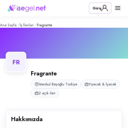
Fragrante
– Şirket Profili
Konum:
Beyoğlu, İstanbul
Giriş
Fragrante, İstanbul'da dondurma arabaları ve pastane şubeleri ile faali
Açık pozisyonlar
Yardımcı Tatlı Şefi (Bayan)
Dondurmacı Tezgahtar (Bayan)
Ana Sayfa
İş İlanları
Fragrante
FR
Fragrante
İstanbul Beyoğlu Türkiye
Yiyecek & İçecek
2 açık ilan
Hakkımızda